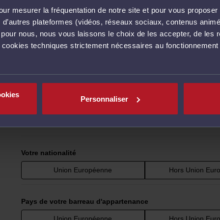
ur mesurer la fréquentation de notre site et pour vous proposer 
vec d’autres plateformes (vidéos, réseaux sociaux, contenus ani
l pour nous, nous vous laissons le choix de les accepter, de les 
s cookies techniques strictement nécessaires au fonctionnement 
Avocat étranger : que
ookies
Personnaliser
Répondez aux 3 questions suivantes :
Votre nationalité
Union Européenne
Hors Union Eur
Pays de votre barreau d'appartenance
Union Européenne
Hors Union Eur